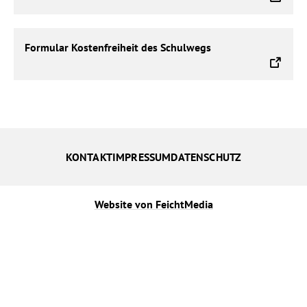
Endgeräte
Formular
Formular Kostenfreiheit des Schulwegs
Kostenfreiheit
des
Schulwegs
KONTAKT
IMPRESSUM
DATENSCHUTZ
Website von FeichtMedia