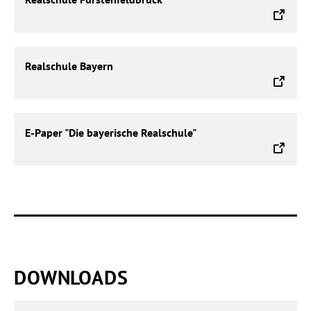
Fürstenfeldbruck
Realschule
Realschule Bayern
Bayern
E-
E-Paper "Die bayerische Realschule"
Paper
"Die
bayerische
Realschule"
DOWNLOADS
Antrag