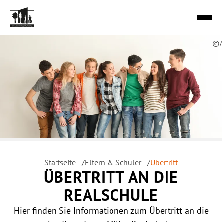
Zum
Inhalt
springen
©
STARTSEITE
ÜBER UNS
SCHULE
SCHULLEBEN
Startseite
Eltern & Schüler
Übertritt
ÜBERTRITT AN DIE
REALSCHULE
ELTERN & SCHÜLER
Hier finden Sie Informationen zum Übertritt an die