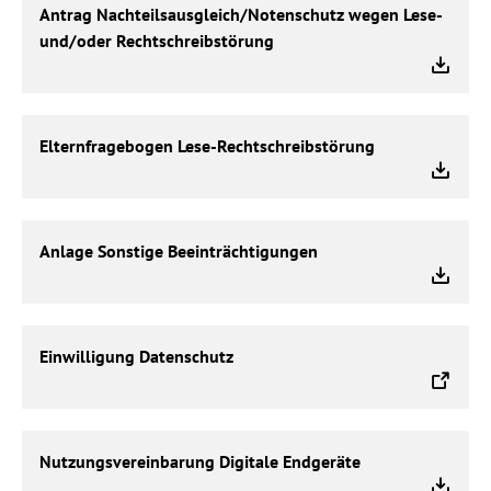
Antrag Nachteilsausgleich/Notenschutz wegen Lese-
Nachteilsausgleich/Notenschutz
und/oder Rechtschreibstörung
wegen
Lese-
und/oder
Rechtschreibstörung
Elternfragebogen
Elternfragebogen Lese-Rechtschreibstörung
Lese-
Rechtschreibstörung
Anlage
Anlage Sonstige Beeinträchtigungen
Sonstige
Beeinträchtigungen
Einwilligung
Einwilligung Datenschutz
Datenschutz
Nutzungsvereinbarung
Nutzungsvereinbarung Digitale Endgeräte
Digitale