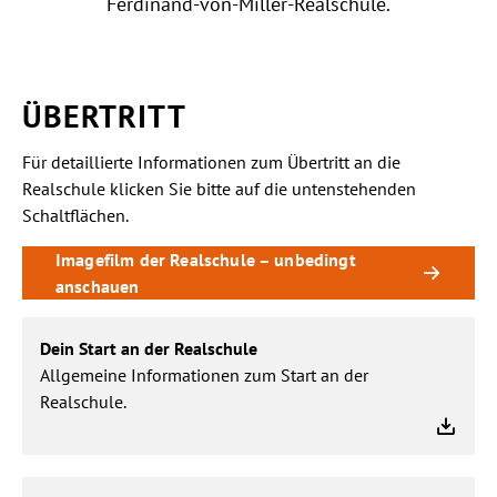
Ferdinand-von-Miller-Realschule.
BERATUNG
KONTAKT
ÜBERTRITT
Für detaillierte Informationen zum Übertritt an die
Realschule klicken Sie bitte auf die untenstehenden
Schaltflächen.
Imagefilm der Realschule – unbedingt
anschauen
Dein
Dein Start an der Realschule
Start
Allgemeine Informationen zum Start an der
an
Realschule.
der
Realschule
Übertritt