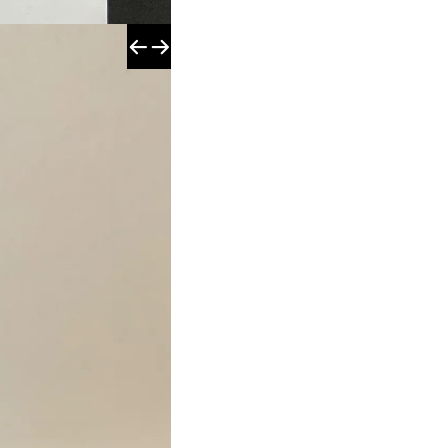
Vorheriges
Nächstes
Schule
Bild
Bild
kreativ