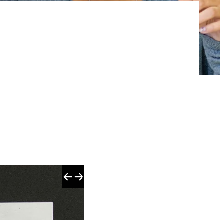
Vorheriges
Nächstes
Schule
Bild
Bild
kreativ