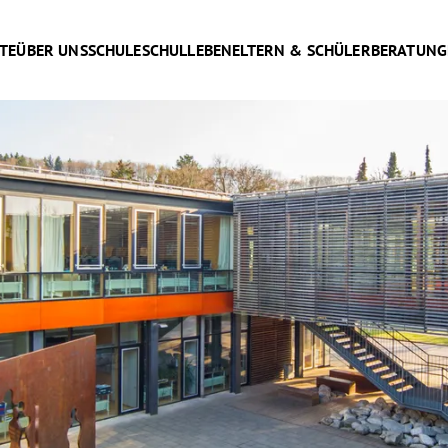
TE
ÜBER UNS
SCHULE
SCHULLEBEN
ELTERN & SCHÜLER
BERATUNG