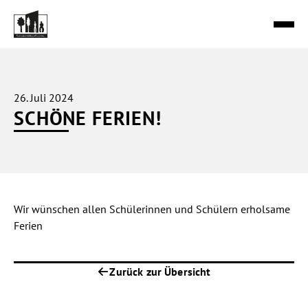
Zum
Inhalt
springen
STARTSEITE
26. Juli 2024
SCHÖNE FERIEN!
ÜBER UNS
SCHULE
Wir wünschen allen Schülerinnen und Schülern erholsame
SCHULLEBEN
Ferien
ELTERN & SCHÜLER
Zurück zur Übersicht