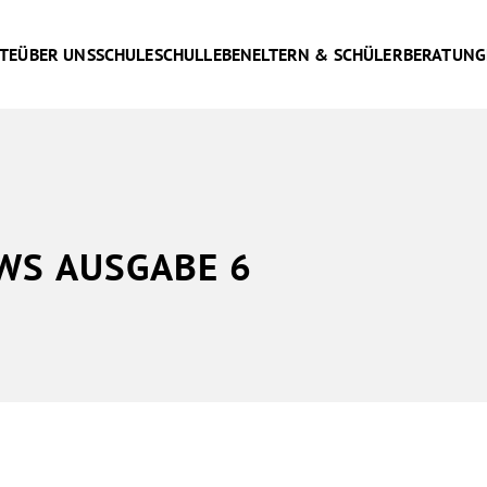
TE
ÜBER UNS
SCHULE
SCHULLEBEN
ELTERN & SCHÜLER
BERATUNG
WS AUSGABE 6