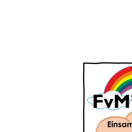
Happy
News
Ausgabe
6