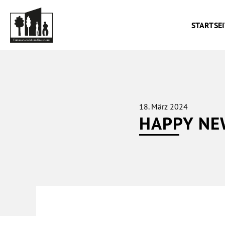
Zum
Inhalt
STARTSEI
springen
18. März 2024
HAPPY NE
Happy
News
Ausgabe